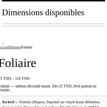
Dimensions disponibles
ccueil
Shapes
Foliaire
Foliaire
25
TND
–
110
TND
oliaire — tableau décoratif mural. Dès 25 TND, livré partout en
unisie.
En bref —
Foliaire (Shapes). Imprimé sur vinyle haute définition,