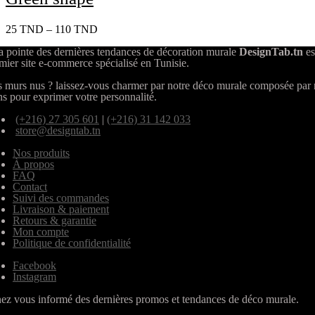
25
TND
–
110
TND
a pointe des dernières tendances de décoration murale
DesignTab.tn
es
mier site e-commerce spécialisé en Tunisie.
 murs nus ? laissez-vous charmer par notre déco murale composée par
ns pour exprimer votre personnalité.
(+216) 27 305 601
|
(+216) 31 142 033
store@designtab.tn
Nos produits
À propos
FAQ
Contact
Suivi des commandes
Livraison & paiement
Retours & garantie
Mon compte
Politique de confidentialité
Facebook
Instagram
ez vous informé des dernières promos et tendances de déco murale.