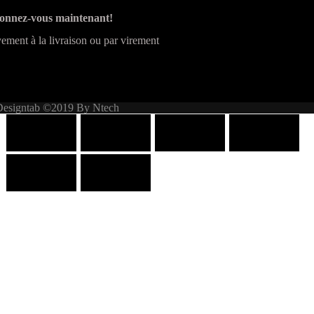
onnez-vous maintenant!
ement à la livraison ou par virement
Designtab ©2019 By Ntech