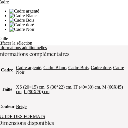
Cadre
aille
ffacer la sélection
nformations additionnelles
Informations complémentaires
Cadre argenté
,
Cadre Blanc
,
Cadre Bois
,
Cadre doré
,
Cadre
Cadre
Noir
XS (20×15) cm
,
S (30*22) cm
,
IT (40×30) cm
,
M (60X45)
Taille
cm
,
L (90X70) cm
Couleur
Beige
GUIDE DES FORMATS
Dimensions disponibles