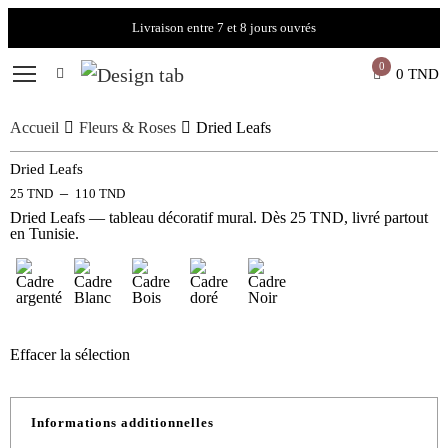
Livraison entre 7 et 8 jours ouvrés
0
0
TND
Accueil
Fleurs & Roses
Dried Leafs
Dried Leafs
–
25
TND
110
TND
Dried Leafs — tableau décoratif mural. Dès 25 TND, livré partout
en Tunisie.
Effacer la sélection
Informations additionnelles