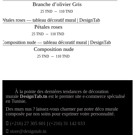
Branche d’olivier Gris
–
25
TND
110
TND
Pétales roses
–
25
TND
110
TND
Composition nude
–
25
TND
110
TND
À la pointe des dernières tendances de décoration
murale
DesignTab.tn
est le premier site e-commerce spécialisé
en Tunisie.
Des murs nus ? laissez-vous charmer par notre déco murale
composée par nos soins pour exprimer votre personnalité.
(+216) 27 305 601
|
(+216) 31 142 033
store@designtab.tn