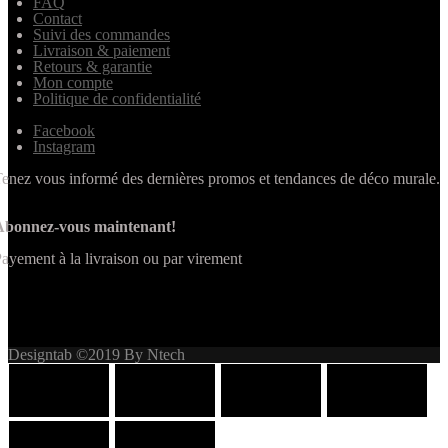
FAQ
Contact
Suivi des commandes
Livraison & paiement
Retours & garantie
Mon compte
Politique de confidentialité
Facebook
Instagram
enez vous informé des dernières promos et tendances de déco murale.
Abonnez-vous maintenant!
ayement à la livraison ou par virement
Designtab ©2019 By Ntech