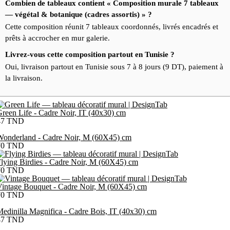
Combien de tableaux contient « Composition murale 7 tableaux
— végétal & botanique (cadres assortis) » ?
Cette composition réunit 7 tableaux coordonnés, livrés encadrés et
prêts à accrocher en mur galerie.
Livrez-vous cette composition partout en Tunisie ?
Oui, livraison partout en Tunisie sous 7 à 8 jours (9 DT), paiement à
la livraison.
reen Life - Cadre Noir, IT (40x30) cm
47
TND
Wonderland - Cadre Noir, M (60X45) cm
70
TND
lying Birdies - Cadre Noir, M (60X45) cm
70
TND
intage Bouquet - Cadre Noir, M (60X45) cm
70
TND
edinilla Magnifica - Cadre Bois, IT (40x30) cm
47
TND