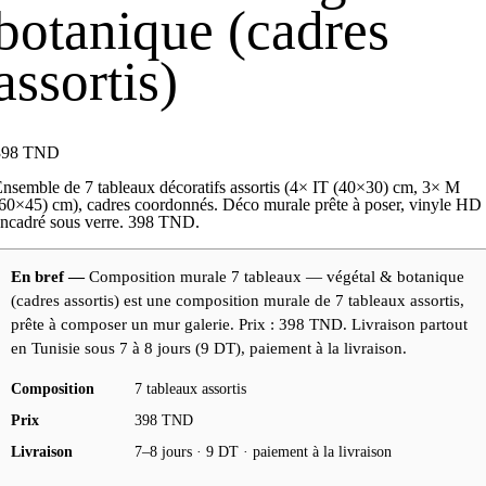
botanique (cadres
assortis)
398
TND
nsemble de 7 tableaux décoratifs assortis (4× IT (40×30) cm, 3× M
60×45) cm), cadres coordonnés. Déco murale prête à poser, vinyle HD
ncadré sous verre. 398 TND.
En bref —
Composition murale 7 tableaux — végétal & botanique
(cadres assortis) est une composition murale de 7 tableaux assortis,
prête à composer un mur galerie. Prix : 398 TND. Livraison partout
en Tunisie sous 7 à 8 jours (9 DT), paiement à la livraison.
Composition
7 tableaux assortis
Prix
398 TND
Livraison
7–8 jours · 9 DT · paiement à la livraison