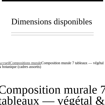
Dimensions disponibles
ccueil
Compositions murale
Composition murale 7 tableaux — végétal
 botanique (cadres assortis)
Composition murale 
tableaux — végétal &