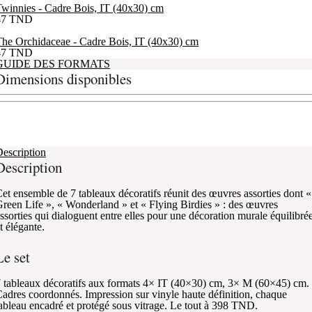
winnies - Cadre Bois, IT (40x30) cm
47
TND
he Orchidaceae - Cadre Bois, IT (40x30) cm
47
TND
GUIDE DES FORMATS
Dimensions disponibles
escription
Description
et ensemble de 7 tableaux décoratifs réunit des œuvres assorties dont «
reen Life », « Wonderland » et « Flying Birdies » : des œuvres
ssorties qui dialoguent entre elles pour une décoration murale équilibré
t élégante.
Le set
 tableaux décoratifs aux formats 4× IT (40×30) cm, 3× M (60×45) cm.
adres coordonnés. Impression sur vinyle haute définition, chaque
ableau encadré et protégé sous vitrage. Le tout à 398 TND.