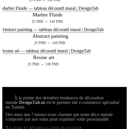
25
TND
110
TND
Marbre Fluide
–
25
TND
110
TND
Abstract painting
–
25
TND
110
TND
Resine art
–
25
TND
110
TND
À la pointe des dernières tendances de décoration
murale
DesignTab.tn
est le premier site e-commerce spécialisé
en Tunisie.
Des murs nus ? laissez-vous charmer par notre déco murale
composée par nos soins pour exprimer votre personnalité.
(+216) 27 305 601
|
(+216) 31 142 033