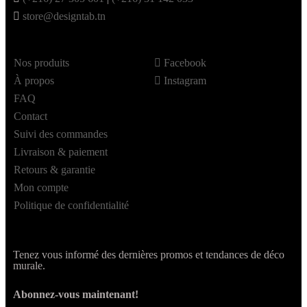
store@designtab.tn
Nos produits
Facebook
À propos
Instagram
FAQ
Contact
Suivi des commandes
Livraison & paiement
Retours & garantie
Mon compte
Politique de confidentialité
Tenez vous informé des dernières promos et tendances de déco
murale.
Abonnez-vous maintenant!