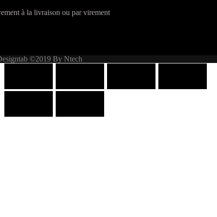
ement à la livraison ou par virement
Designtab ©2019 By Ntech