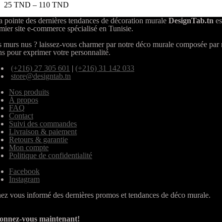
25
TND
–
110
TND
a pointe des dernières tendances de décoration murale
DesignTab.tn
es
mier site e-commerce spécialisé en Tunisie.
 murs nus ? laissez-vous charmer par notre déco murale composée par
ns pour exprimer votre personnalité.
(+216) 27 305 601
|
(+216) 31 142 033
store@designtab.tn
Nos produits
À propos
FAQ
Contact
Suivi des commandes
Livraison & paiement
Retours & garantie
Mon compte
Politique de confidentialité
Facebook
Instagram
ez vous informé des dernières promos et tendances de déco murale.
onnez-vous maintenant!