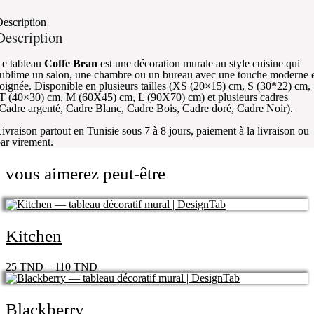
escription
Description
e tableau
Coffe Bean
est une décoration murale au style cuisine qui
ublime un salon, une chambre ou un bureau avec une touche moderne 
oignée. Disponible en plusieurs tailles (XS (20×15) cm, S (30*22) cm,
T (40×30) cm, M (60X45) cm, L (90X70) cm) et plusieurs cadres
Cadre argenté, Cadre Blanc, Cadre Bois, Cadre doré, Cadre Noir).
ivraison partout en Tunisie sous 7 à 8 jours, paiement à la livraison ou
ar virement.
vous aimerez peut-être
Kitchen
25
TND
–
110
TND
Blackberry