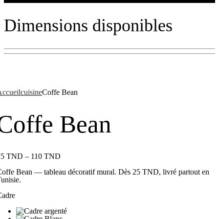
Dimensions disponibles
ccueil
cuisine
Coffe Bean
Coffe Bean
25
TND
–
110
TND
offe Bean — tableau décoratif mural. Dès 25 TND, livré partout en
unisie.
Cadre