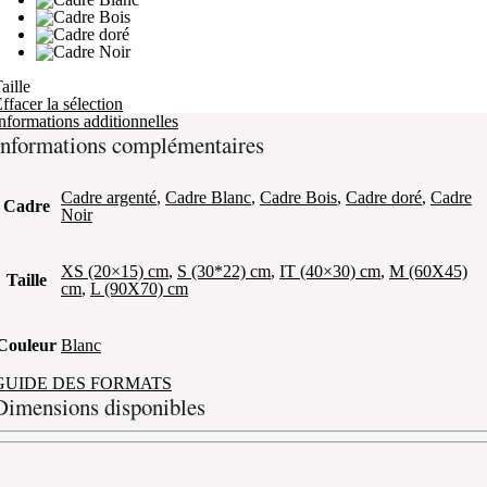
aille
ffacer la sélection
nformations additionnelles
Informations complémentaires
Cadre argenté
,
Cadre Blanc
,
Cadre Bois
,
Cadre doré
,
Cadre
Cadre
Noir
XS (20×15) cm
,
S (30*22) cm
,
IT (40×30) cm
,
M (60X45)
Taille
cm
,
L (90X70) cm
Couleur
Blanc
GUIDE DES FORMATS
Dimensions disponibles