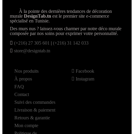
À la pointe des dernières tendances de décoration
murale
DesignTab.tn
est le premier site e-commerce
spécialisé en Tunisie.
Des murs nus ? laissez-vous charmer par notre déco murale
composée par nos soins pour exprimer votre personnalité.
(+216) 27 305 601
|
(+216) 31 142 033
store@designtab.tn
Nos produits
Facebook
À propos
Instagram
FAQ
Contact
Suivi des commandes
Livraison & paiement
Retours & garantie
Mon compte
Politique de