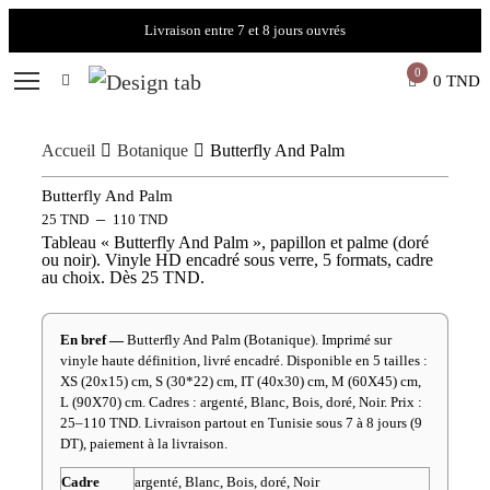
Livraison entre 7 et 8 jours ouvrés
0
0
TND
Accueil
Botanique
Butterfly And Palm
Butterfly And Palm
–
25
TND
110
TND
Tableau « Butterfly And Palm », papillon et palme (doré
ou noir). Vinyle HD encadré sous verre, 5 formats, cadre
au choix. Dès 25 TND.
En bref —
Butterfly And Palm (Botanique). Imprimé sur
vinyle haute définition, livré encadré. Disponible en 5 tailles :
XS (20x15) cm, S (30*22) cm, IT (40x30) cm, M (60X45) cm,
L (90X70) cm. Cadres : argenté, Blanc, Bois, doré, Noir. Prix :
25–110 TND. Livraison partout en Tunisie sous 7 à 8 jours (9
DT), paiement à la livraison.
Cadre
argenté, Blanc, Bois, doré, Noir