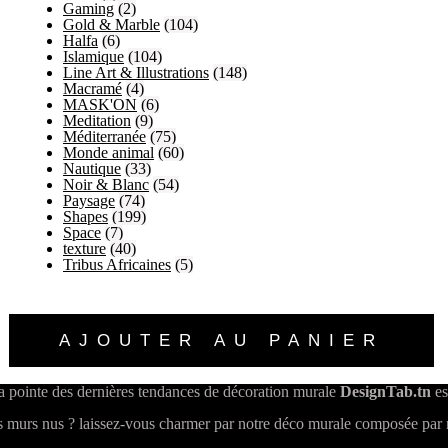
Gaming
(2)
Gold & Marble
(104)
Halfa
(6)
Islamique
(104)
Line Art & Illustrations
(148)
Macramé
(4)
MASK'ON
(6)
Meditation
(9)
Méditerranée
(75)
Monde animal
(60)
Nautique
(33)
Noir & Blanc
(54)
Paysage
(74)
Shapes
(199)
Space
(7)
texture
(40)
Tribus Africaines
(5)
AJOUTER AU PANIER
a pointe des dernières tendances de décoration murale
DesignTab.tn
es
 murs nus ? laissez-vous charmer par notre déco murale composée par n