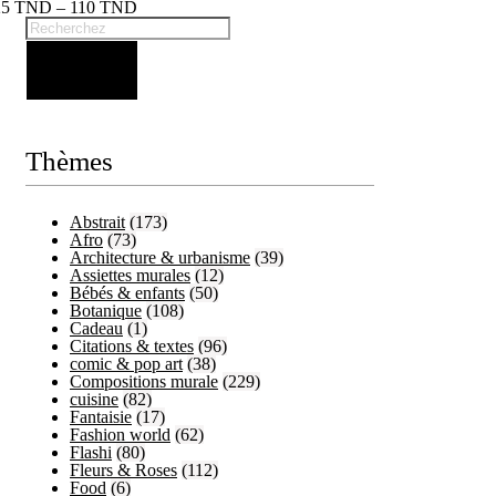
25
TND
–
110
TND
Thèmes
Abstrait
(173)
Afro
(73)
Architecture & urbanisme
(39)
Assiettes murales
(12)
Bébés & enfants
(50)
Botanique
(108)
Cadeau
(1)
Citations & textes
(96)
comic & pop art
(38)
Compositions murale
(229)
cuisine
(82)
Fantaisie
(17)
Fashion world
(62)
Flashi
(80)
Fleurs & Roses
(112)
Food
(6)