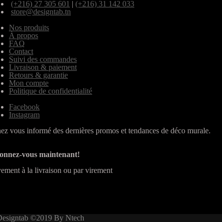
(+216) 27 305 601
|
(+216) 31 142 033
store@designtab.tn
Nos produits
À propos
FAQ
Contact
Suivi des commandes
Livraison & paiement
Retours & garantie
Mon compte
Politique de confidentialité
Facebook
Instagram
ez vous informé des dernières promos et tendances de déco murale.
onnez-vous maintenant!
ement à la livraison ou par virement
Designtab ©2019 By Ntech