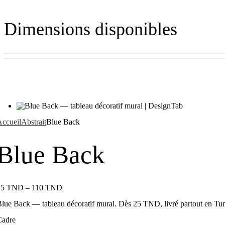
Dimensions disponibles
ccueil
Abstrait
Blue Back
Blue Back
25
TND
–
110
TND
lue Back — tableau décoratif mural. Dès 25 TND, livré partout en Tun
Cadre