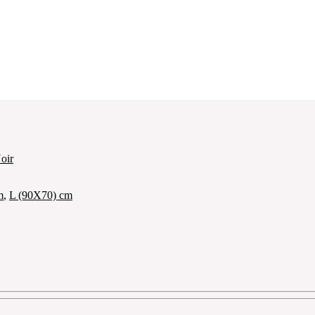
oir
m
,
L (90X70) cm