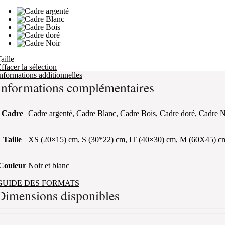
aille
ffacer la sélection
nformations additionnelles
Informations complémentaires
Cadre
Cadre argenté
,
Cadre Blanc
,
Cadre Bois
,
Cadre doré
,
Cadre N
Taille
XS (20×15) cm
,
S (30*22) cm
,
IT (40×30) cm
,
M (60X45) c
Couleur
Noir et blanc
GUIDE DES FORMATS
Dimensions disponibles