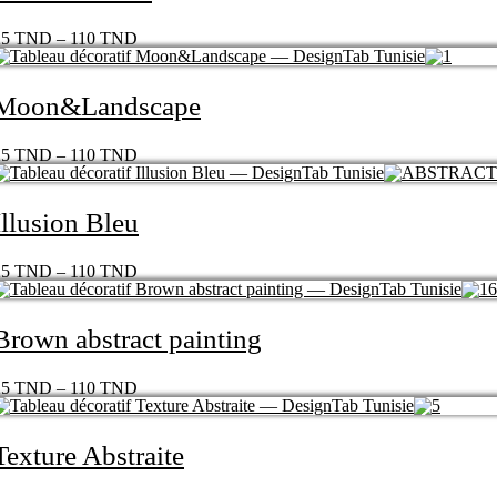
25
TND
–
110
TND
Moon&Landscape
25
TND
–
110
TND
Illusion Bleu
25
TND
–
110
TND
Brown abstract painting
25
TND
–
110
TND
Texture Abstraite