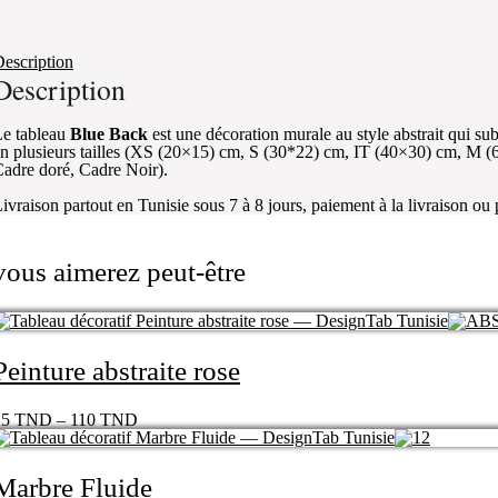
escription
Description
e tableau
Blue Back
est une décoration murale au style abstrait qui 
n plusieurs tailles (XS (20×15) cm, S (30*22) cm, IT (40×30) cm, M (
adre doré, Cadre Noir).
ivraison partout en Tunisie sous 7 à 8 jours, paiement à la livraison ou
vous aimerez peut-être
Peinture abstraite rose
25
TND
–
110
TND
Marbre Fluide