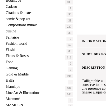
Botanique
108
Cadeau
1
Citations & textes
96
comic & pop art
38
Compositions murale
229
cuisine
82
Fantaisie
17
INFORMATION
Fashion world
62
Flashi
80
GUIDE DES F
Fleurs & Roses
112
Food
6
DESCRIPTION
Gaming
2
Gold & Marble
104
Halfa
Calligraphie « سبحان الله – Sobhane Alllah » imprimée en vinyle haute définition et livrée encadrée, prête à poser aux tons beige. Le tracé arabe
6
conserve toute s
Islamique
une présence apa
104
finesse jusque da
Line Art & Illustrations
148
Macramé
4
MASK'ON