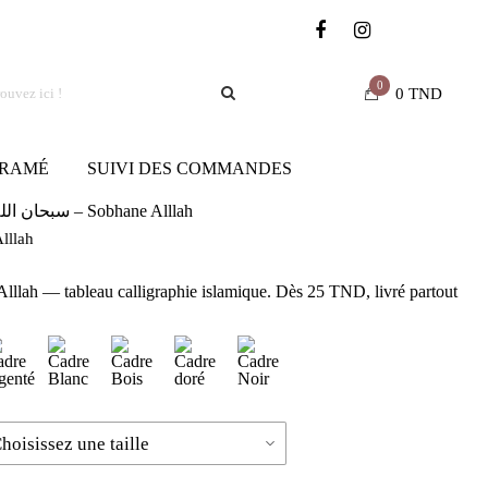
0
0
TND
RAMÉ
SUIVI DES COMMANDES
سبحان الله – Sobhane Alllah
e Alllah