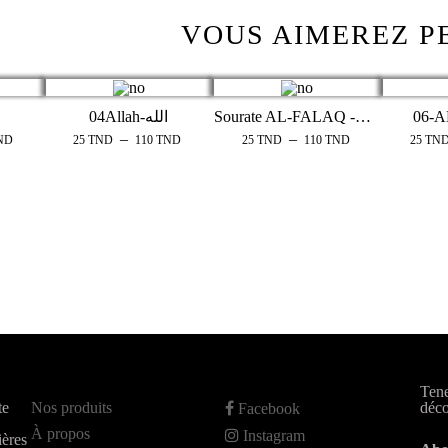
VOUS AIMEREZ P
Sourate AL-FALAQ -الفلق
04Allah-الله
–
–
ND
25
TND
110
TND
25
TND
110
TND
25
TN
Tene
te
Nos produits
déco
Facebook
À propos
Instagram
ières