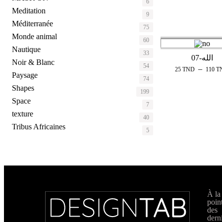
6
Meditation
9
Méditerranée
75
Monde animal
60
Nautique
33
الله-07
Noir & Blanc
54
–
25
TND
110
T
Paysage
74
Shapes
199
Space
7
texture
40
Tribus Africaines
5
À la
poin
des
dern