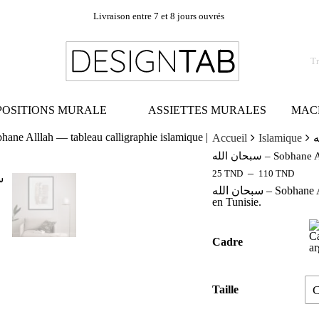
Livraison entre 7 et 8 jours ouvrés
OSITIONS MURALE
ASSIETTES MURALES
MAC
Accueil
Islamique
سبحان الله – Sobhan
–
25
TND
110
TND
سبحان الله – Sobhane Alllah — tableau calligraphie islamique. Dès 25 TND, livré partout
en Tunisie.
Cadre
Taille