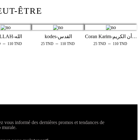
EUT-ÊTRE
Coran Karim-القرأن الكريم
kodes-القدس
06-ALLAH-الله
–
–
–
D
110
TND
25
TND
110
TND
25
TND
110
TND
z vous informé des dernières promos et tendances de
 murale.