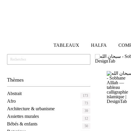
TABLEAUX
HALFA
COMP
Thèmes
Abstrait
173
Afro
73
Architecture & urbanisme
39
Assiettes murales
12
Bébés & enfants
50