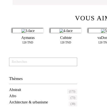
VOUS AI
Aymaras
Cubiste
vaDo
120
TND
120
TND
120
T
Thèmes
Abstrait
(173)
Afro
(73)
Architecture & urbanisme
(39)