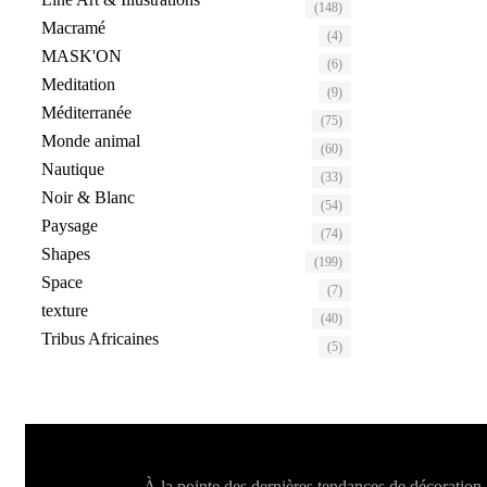
(148)
Macramé
(4)
MASK'ON
(6)
Meditation
(9)
Méditerranée
(75)
Monde animal
(60)
Nautique
(33)
Noir & Blanc
(54)
Paysage
(74)
Shapes
(199)
Space
(7)
texture
(40)
Tribus Africaines
(5)
À la pointe des dernières tendances de décoration