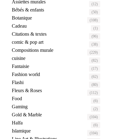
Assiettes murales
(12)
Bébés & enfants
(50)
Botanique
(108)
Cadeau
(1)
Citations & textes
(96)
comic & pop art
(38)
Compositions murale
(229)
cuisine
(82)
Fantaisie
(17)
Fashion world
(62)
Flashi
(80)
Fleurs & Roses
(112)
Food
(6)
Gaming
(2)
Gold & Marble
(104)
Halfa
(6)
Islamique
(104)
Line Art & Illustrations