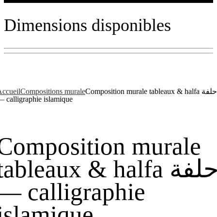
Dimensions disponibles
ccueil
Compositions murale
Composition murale tableaux & halfa حلفة
 calligraphie islamique
Composition murale
tableaux & halfa حلفة
— calligraphie
islamique