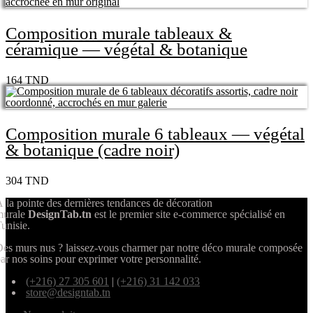
Composition murale tableaux &
céramique — végétal & botanique
164
TND
Composition murale 6 tableaux — végétal
& botanique (cadre noir)
304
TND
 la pointe des dernières tendances de décoration
murale
DesignTab.tn
est le premier site e-commerce spécialisé en
unisie.
es murs nus ? laissez-vous charmer par notre déco murale composée
ar nos soins pour exprimer votre personnalité.
(+216) 27 305 601
|
(+216) 31 142 033
store@designtab.tn