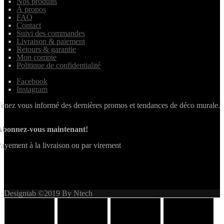
Nos produits
À propos
FAQ
Contact
Suivi des commandes
Livraison & paiement
Retours & garantie
Mon compte
Politique de confidentialité
Facebook
Instagram
enez vous informé des dernières promos et tendances de déco murale.
Abonnez-vous maintenant!
ayement à la livraison ou par virement
Designtab ©2019 By Ntech