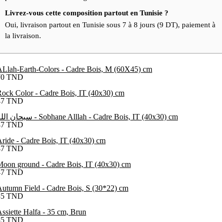
Livrez-vous cette composition partout en Tunisie ?
Oui, livraison partout en Tunisie sous 7 à 8 jours (9 DT), paiement à
la livraison.
Llah-Earth-Colors - Cadre Bois, M (60X45) cm
70
TND
ock Color - Cadre Bois, IT (40x30) cm
47
TND
سبحان الله - Sobhane Alllah - Cadre Bois, IT (40x30) cm
47
TND
ride - Cadre Bois, IT (40x30) cm
47
TND
oon ground - Cadre Bois, IT (40x30) cm
47
TND
utumn Field - Cadre Bois, S (30*22) cm
35
TND
ssiette Halfa - 35 cm, Brun
35
TND