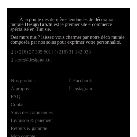
À la pointe des dernières tendances de décoration
murale
DesignTab.tn
est le premier site e-commerce
spécialisé en Tunisie.
Des murs nus ? laissez-vous charmer par notre déco murale
composée par nos soins pour exprimer votre personnalité.
(+216) 27 305 601
|
(+216) 31 142 033
store@designtab.tn
Nos produits
Facebook
À propos
Instagram
FAQ
Contact
Suivi des commandes
Livraison & paiement
Retours & garantie
Mon compte