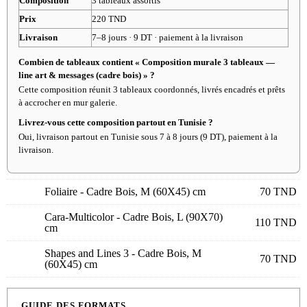
Composition
3 tableaux assortis
Prix
220 TND
Livraison
7–8 jours · 9 DT · paiement à la livraison
Combien de tableaux contient « Composition murale 3 tableaux —
line art & messages (cadre bois) » ?
Cette composition réunit 3 tableaux coordonnés, livrés encadrés et prêts
à accrocher en mur galerie.
Livrez-vous cette composition partout en Tunisie ?
Oui, livraison partout en Tunisie sous 7 à 8 jours (9 DT), paiement à la
livraison.
Foliaire - Cadre Bois, M (60X45) cm
70
TND
Cara-Multicolor - Cadre Bois, L (90X70)
110
TND
cm
Shapes and Lines 3 - Cadre Bois, M
70
TND
(60X45) cm
GUIDE DES FORMATS