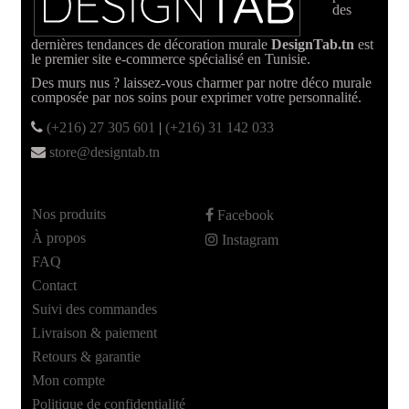
des
dernières tendances de décoration murale
DesignTab.tn
est
le premier site e-commerce spécialisé en Tunisie.
Des murs nus ? laissez-vous charmer par notre déco murale
composée par nos soins pour exprimer votre personnalité.
(+216) 27 305 601
|
(+216) 31 142 033
store@designtab.tn
Nos produits
Facebook
À propos
Instagram
FAQ
Contact
Suivi des commandes
Livraison & paiement
Retours & garantie
Mon compte
Politique de confidentialité