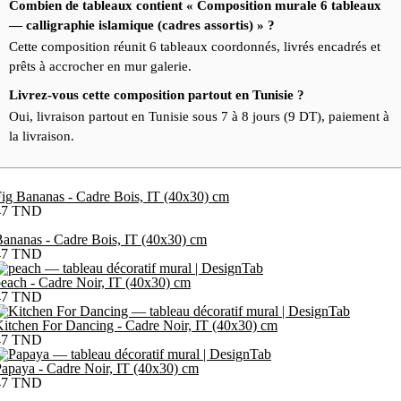
Combien de tableaux contient « Composition murale 6 tableaux
— calligraphie islamique (cadres assortis) » ?
Cette composition réunit 6 tableaux coordonnés, livrés encadrés et
prêts à accrocher en mur galerie.
Livrez-vous cette composition partout en Tunisie ?
Oui, livraison partout en Tunisie sous 7 à 8 jours (9 DT), paiement à
la livraison.
ig Bananas - Cadre Bois, IT (40x30) cm
47
TND
ananas - Cadre Bois, IT (40x30) cm
47
TND
each - Cadre Noir, IT (40x30) cm
47
TND
itchen For Dancing - Cadre Noir, IT (40x30) cm
47
TND
apaya - Cadre Noir, IT (40x30) cm
47
TND