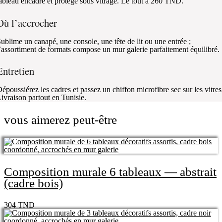
ableau encadré et protégé sous vitrage. Le tout à 260 TND.
Où l’accrocher
ublime un canapé, une console, une tête de lit ou une entrée ;
’assortiment de formats compose un mur galerie parfaitement équilibré.
Entretien
époussiérez les cadres et passez un chiffon microfibre sec sur les vitres
ivraison partout en Tunisie.
vous aimerez peut-être
Composition murale 6 tableaux — abstrait
(cadre bois)
304
TND