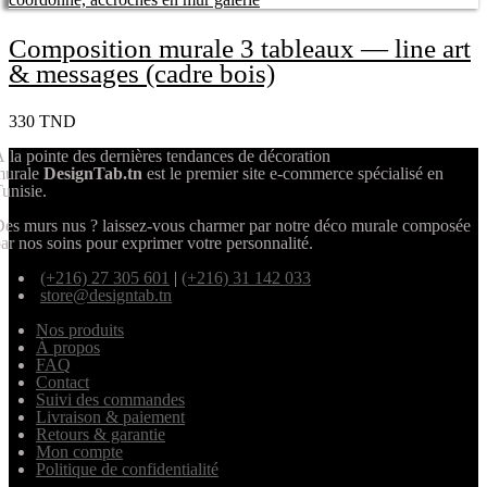
Composition murale 3 tableaux — line art
& messages (cadre bois)
330
TND
 la pointe des dernières tendances de décoration
murale
DesignTab.tn
est le premier site e-commerce spécialisé en
unisie.
es murs nus ? laissez-vous charmer par notre déco murale composée
ar nos soins pour exprimer votre personnalité.
(+216) 27 305 601
|
(+216) 31 142 033
store@designtab.tn
Nos produits
À propos
FAQ
Contact
Suivi des commandes
Livraison & paiement
Retours & garantie
Mon compte
Politique de confidentialité