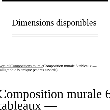
Dimensions disponibles
ccueil
Compositions murale
Composition murale 6 tableaux —
alligraphie islamique (cadres assortis)
Composition murale 
tableaux —