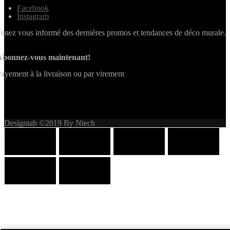
Facebook
Instagram
enez vous informé des dernières promos et tendances de déco murale.
Abonnez-vous maintenant!
ayement à la livraison ou par virement
Designtab ©2019 By Ntech