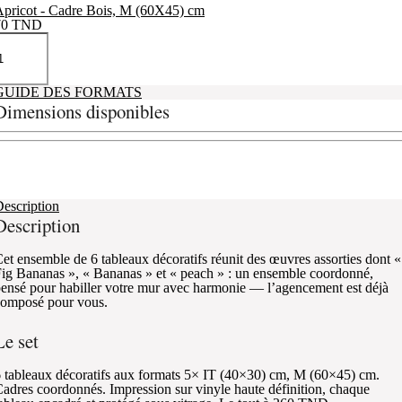
pricot - Cadre Bois, M (60X45) cm
70
TND
GUIDE DES FORMATS
Dimensions disponibles
escription
Description
et ensemble de 6 tableaux décoratifs réunit des œuvres assorties dont «
ig Bananas », « Bananas » et « peach » : un ensemble coordonné,
ensé pour habiller votre mur avec harmonie — l’agencement est déjà
composé pour vous.
Le set
 tableaux décoratifs aux formats 5× IT (40×30) cm, M (60×45) cm.
adres coordonnés. Impression sur vinyle haute définition, chaque