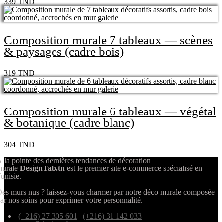
339
TND
Composition murale 7 tableaux — scènes
& paysages (cadre bois)
319
TND
Composition murale 6 tableaux — végétal
& botanique (cadre blanc)
304
TND
 la pointe des dernières tendances de décoration
murale
DesignTab.tn
est le premier site e-commerce spécialisé en
unisie.
es murs nus ? laissez-vous charmer par notre déco murale composée
ar nos soins pour exprimer votre personnalité.
(+216) 27 305 601
|
(+216) 31 142 033