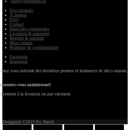
store@designtab.tn
Nos produits
À propos
FAQ
Contact
Suivi des commandes
Livraison & paiement
Retours & garantie
Mon compte
Politique de confidentialité
Facebook
Instagram
enez vous informé des dernières promos et tendances de déco murale.
Abonnez-vous maintenant!
ayement à la livraison ou par virement
Designtab ©2019 By Ntech