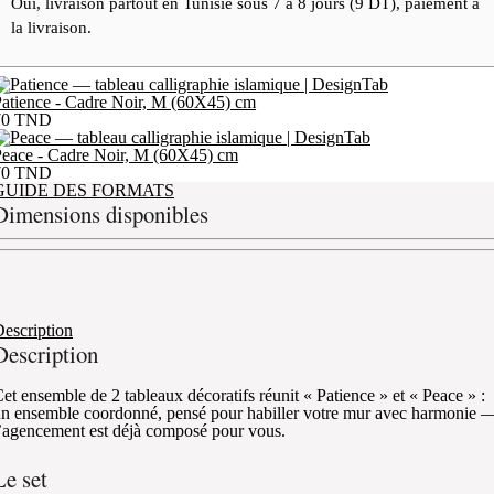
Oui, livraison partout en Tunisie sous 7 à 8 jours (9 DT), paiement à
la livraison.
atience - Cadre Noir, M (60X45) cm
70
TND
eace - Cadre Noir, M (60X45) cm
70
TND
GUIDE DES FORMATS
Dimensions disponibles
escription
Description
et ensemble de 2 tableaux décoratifs réunit « Patience » et « Peace » :
n ensemble coordonné, pensé pour habiller votre mur avec harmonie 
’agencement est déjà composé pour vous.
Le set