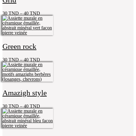
30
TND
–
40
TND
Green rock
30
TND
–
40
TND
Amazigh style
30
TND
–
40
TND