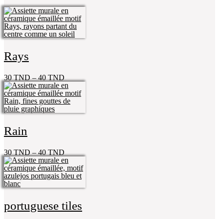
Rays
30
TND
–
40
TND
Rain
30
TND
–
40
TND
portuguese tiles