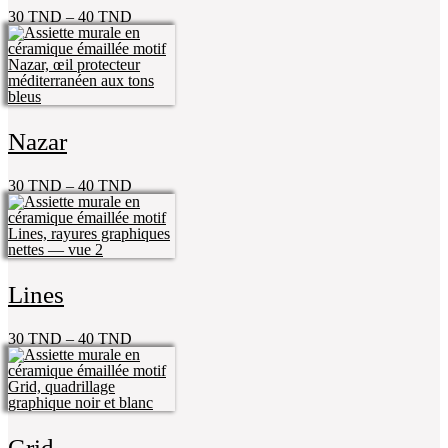
30
TND
–
40
TND
Nazar
30
TND
–
40
TND
Lines
30
TND
–
40
TND
Grid