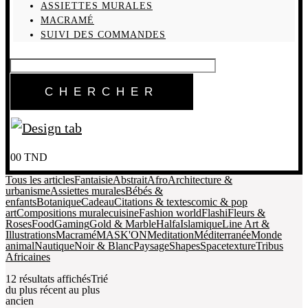
ASSIETTES MURALES
MACRAMÉ
SUIVI DES COMMANDES
0
0
TND
Tous les articles
Fantaisie
Abstrait
Afro
Architecture &
urbanisme
Assiettes murales
Bébés &
enfants
Botanique
Cadeau
Citations & textes
comic & pop
art
Compositions murale
cuisine
Fashion world
Flashi
Fleurs &
Roses
Food
Gaming
Gold & Marble
Halfa
Islamique
Line Art &
Illustrations
Macramé
MASK'ON
Meditation
Méditerranée
Monde
animal
Nautique
Noir & Blanc
Paysage
Shapes
Space
texture
Tribus
Africaines
12 résultats affichés
Trié
du plus récent au plus
ancien