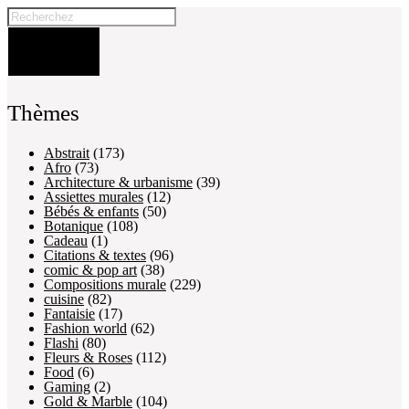
Thèmes
Abstrait
(173)
Afro
(73)
Architecture & urbanisme
(39)
Assiettes murales
(12)
Bébés & enfants
(50)
Botanique
(108)
Cadeau
(1)
Citations & textes
(96)
comic & pop art
(38)
Compositions murale
(229)
cuisine
(82)
Fantaisie
(17)
Fashion world
(62)
Flashi
(80)
Fleurs & Roses
(112)
Food
(6)
Gaming
(2)
Gold & Marble
(104)