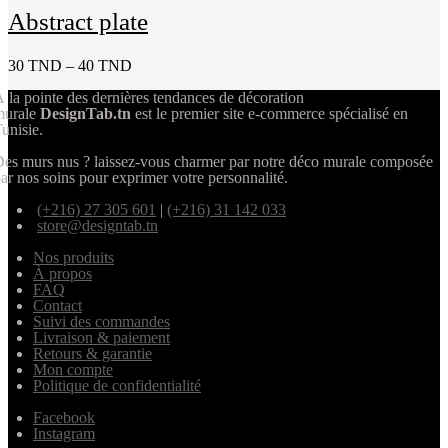
Abstract plate
30
TND
–
40
TND
 la pointe des dernières tendances de décoration
murale
DesignTab.tn
est le premier site e-commerce spécialisé en
unisie.
es murs nus ? laissez-vous charmer par notre déco murale composée
ar nos soins pour exprimer votre personnalité.
(+216) 27 305 601
|
(+216) 31 142 033
store@designtab.tn
Nos produits
À propos
FAQ
Contact
Suivi des commandes
Livraison & paiement
Retours & garantie
Mon compte
Politique de confidentialité
Facebook
Instagram