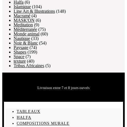
Halfa
(6)
Islamique
(104)
Line Art & Illustrations
(148)
Macramé
(4)
MASK'ON
(6)
Meditation
(9)
Méditerranée
(75)
Monde animal
(60)
Nautique
(33)
Noir & Blanc
(54)
Paysage
(74)
Shapes
(199)
Space
(7)
texture
(40)
Tribus Africaines
(5)
Livraison entre 7 et 8 jours ouvrés
TABLEAUX
HALFA
COMPOSITIONS MURALE